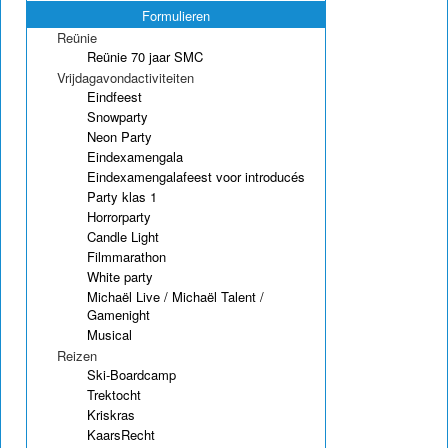
Formulieren
Reünie
Reünie 70 jaar SMC
Vrijdagavondactiviteiten
Eindfeest
Snowparty
Neon Party
Eindexamengala
Eindexamengalafeest voor introducés
Party klas 1
Horrorparty
Candle Light
Filmmarathon
White party
Michaël Live / Michaël Talent /
Gamenight
Musical
Reizen
Ski-Boardcamp
Trektocht
Kriskras
KaarsRecht