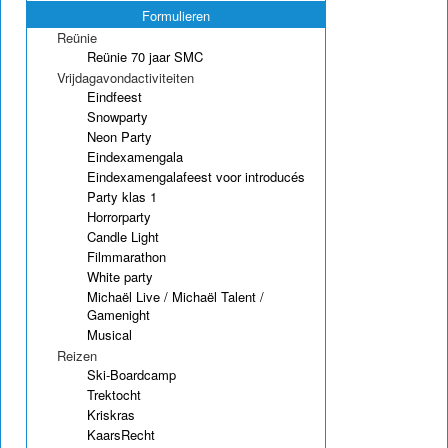
Formulieren
Reünie
Reünie 70 jaar SMC
Vrijdagavondactiviteiten
Eindfeest
Snowparty
Neon Party
Eindexamengala
Eindexamengalafeest voor introducés
Party klas 1
Horrorparty
Candle Light
Filmmarathon
White party
Michaël Live / Michaël Talent /
Gamenight
Musical
Reizen
Ski-Boardcamp
Trektocht
Kriskras
KaarsRecht