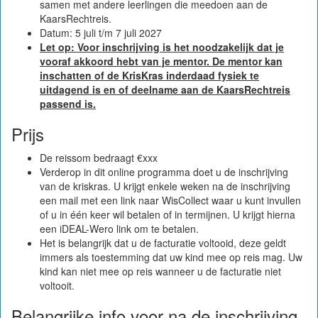
samen met andere leerlingen die meedoen aan de
KaarsRechtreis.
Datum: 5 juli t/m 7 juli 2027
Let op: Voor inschrijving is het noodzakelijk dat je
vooraf akkoord hebt van je mentor. De mentor kan
inschatten of de KrisKras inderdaad fysiek te
uitdagend is en of deelname aan de KaarsRechtreis
passend is.
Prijs
De reissom bedraagt €
xxx
Verderop in dit online programma doet u de inschrijving
van de kriskras. U krijgt enkele weken na de inschrijving
een mail met een link naar WisCollect waar u kunt invullen
of u in één keer wil betalen of in termijnen. U krijgt hierna
een iDEAL-Wero link om te betalen.
Het is belangrijk dat u de facturatie voltooid, deze geldt
immers als toestemming dat uw kind mee op reis mag. Uw
kind kan niet mee op reis wanneer u de facturatie niet
voltooit.
Belangrijke info voor na de inschrijving