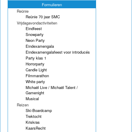
Formulieren
Reünie
Reünie 70 jaar SMC
Vrijdagavondactiviteiten
Eindfeest
Snowparty
Neon Party
Eindexamengala
Eindexamengalafeest voor introducés
Party klas 1
Horrorparty
Candle Light
Filmmarathon
White party
Michaël Live / Michaël Talent /
Gamenight
Musical
Reizen
Ski-Boardcamp
Trektocht
Kriskras
KaarsRecht