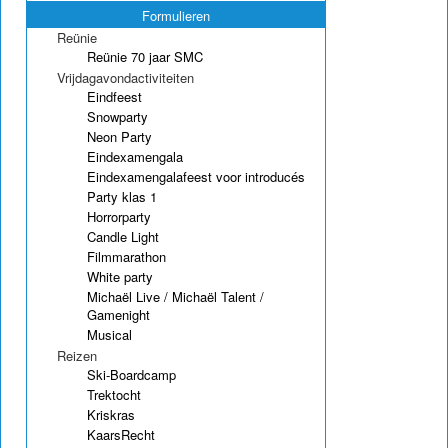
Formulieren
Reünie
Reünie 70 jaar SMC
Vrijdagavondactiviteiten
Eindfeest
Snowparty
Neon Party
Eindexamengala
Eindexamengalafeest voor introducés
Party klas 1
Horrorparty
Candle Light
Filmmarathon
White party
Michaël Live / Michaël Talent /
Gamenight
Musical
Reizen
Ski-Boardcamp
Trektocht
Kriskras
KaarsRecht