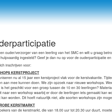
erparticipatie
en ouder/verzorger van een leerling van het SMC en wilt u graag betrokk
ulpvaardig ingesteld? Geef je dan nu op voor de ouderparticipatie en 
ich inschrijven voor:
HOPS KERSTPROJECT
iseren nu al 15 jaar een kerstproject vlak voor de kerstvakantie. Tijde
en aan mee kunnen doen. We zijn opzoek naar nieuwe workshops. Weet u,
is het geschikt voor een groep tussen de 10 en 30 leerlingen? Materi
it naar een workshop waarbij er door de leerlingen iets gemaakt kan w
 kan worden. Dit hoeft natuurlijk niet, alle soorten workshops zijn mogel
ROBE KERSTMARKT
oekers van de kerstmarkt, die van 18.00 uur tot 20.30 uur duurt, moete