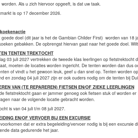
worden. Als u zich hiervoor opgeeft, is dat uw taak.
tmarkt is op 17 december 2026.
koekenactie
 goede doel (dit jaar is het de Gambian Childer First) worden van 18 j
oeken gebakken. De opbrengst hiervan gaat naar het goede doel. Wilt 
TEN TENTEN TREKTOCHT
g 03 juli 2027 vertrekken de tweede klas leerlingen op fietstrektocht
aat, moeten de locaties worden ingericht. De tenten worden dan dus o
enten of vindt u het gewoon leuk, geef u dan snel op. Tenten worden o
nd en zondag 04 juli 2027 zijn er ook ouders nodig om de tenten bij Duin
REN VAN (TE REPAREREN) FIETSEN EN/OF ZIEKE LEERLINGEN
de fietstrektocht gaan er jammer genoeg ook fietsen stuk of worden er
gen naar de volgende locatie gebracht worden.
ocht is van 04 juli t/m 08 juli 2027.
IDING EN/OF VERVOER BIJ EEN EXCURSIE
voorkomen dat er extra begeleiding/vervoer nodig is bij een excursie d
lende data gedurende het jaar.