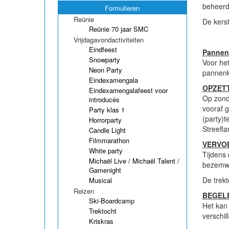
beheerd 
Formulieren
Reünie
De kers
Reünie 70 jaar SMC
Vrijdagavondactiviteiten
Eindfeest
Pannen
Snowparty
Voor het
Neon Party
pannenk
Eindexamengala
OPZET
Eindexamengalafeest voor
Op zonda
introducés
vooraf g
Party klas 1
(party)t
Horrorparty
Streefla
Candle Light
Filmmarathon
VERVOE
White party
Tijdens 
Michaël Live / Michaël Talent /
bezemwa
Gamenight
De trekt
Musical
Reizen
BEGELE
Ski-Boardcamp
Het kan 
Trektocht
verschil
Kriskras