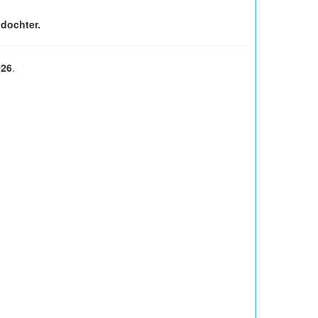
 dochter.
026
.