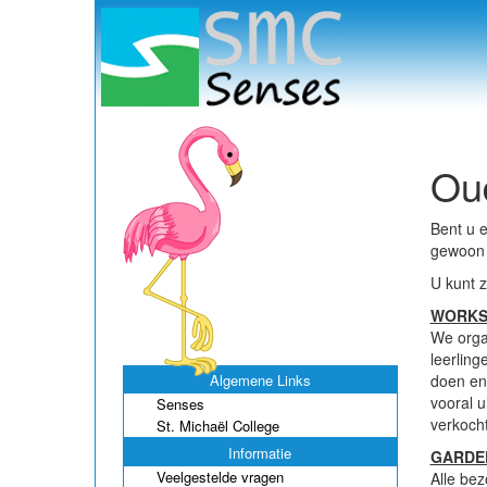
Oud
Bent u e
gewoon h
U kunt z
WORKS
We organ
leerling
Algemene Links
doen en 
vooral u
Senses
verkocht
St. Michaël College
Informatie
GARDE
Veelgestelde vragen
Alle bez