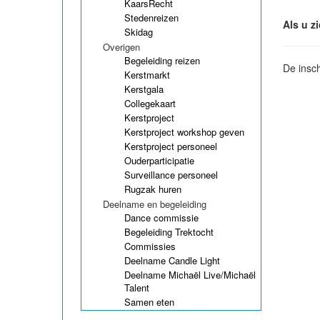
KaarsRecht
Stedenreizen
Als u z
Skidag
Overigen
Begeleiding reizen
De insc
Kerstmarkt
Kerstgala
Collegekaart
Kerstproject
Kerstproject workshop geven
Kerstproject personeel
Ouderparticipatie
Surveillance personeel
Rugzak huren
Deelname en begeleiding
Dance commissie
Begeleiding Trektocht
Commissies
Deelname Candle Light
Deelname Michaël Live/Michaël
Talent
Samen eten