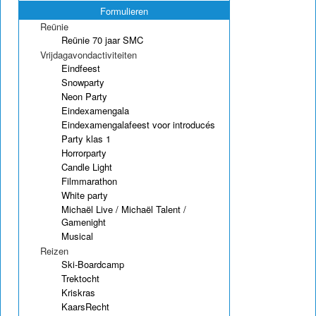
Formulieren
Reünie
Reünie 70 jaar SMC
Vrijdagavondactiviteiten
Eindfeest
Snowparty
Neon Party
Eindexamengala
Eindexamengalafeest voor introducés
Party klas 1
Horrorparty
Candle Light
Filmmarathon
White party
Michaël Live / Michaël Talent /
Gamenight
Musical
Reizen
Ski-Boardcamp
Trektocht
Kriskras
KaarsRecht